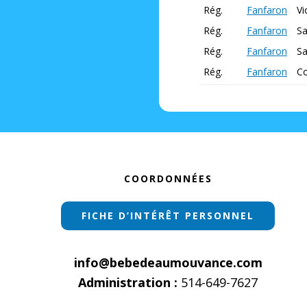
Rég.
Fanfaron
V
Rég.
Fanfaron
Sa
Rég.
Fanfaron
Sa
Rég.
Fanfaron
Co
Footer
COORDONNÉES
FICHE D’INTÉRÊT PERSONNEL
info@bebedeaumouvance.com
Administration :
514-649-7627