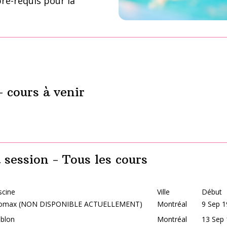
pré-requis pour la
- cours à venir
 session - Tous les cours
scine
Ville
Début
iomax (NON DISPONIBLE ACTUELLEMENT)
Montréal
9 Sep 1
blon
Montréal
13 Sep 