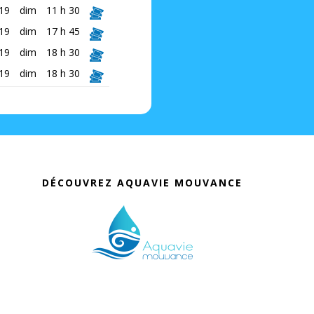
19
dim
11 h 30
19
dim
17 h 45
19
dim
18 h 30
19
dim
18 h 30
DÉCOUVREZ AQUAVIE MOUVANCE