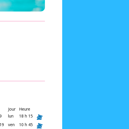
Jour
Heure
9
lun
18 h 15
19
ven
10 h 45