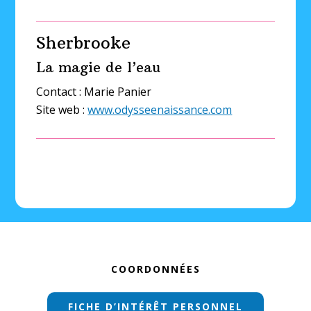
Sherbrooke
La magie de l’eau
Contact : Marie Panier
Site web :
www.odysseenaissance.com
Footer
COORDONNÉES
FICHE D’INTÉRÊT PERSONNEL