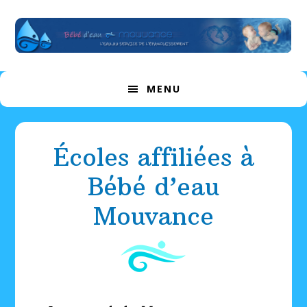
Passer
Passer
Skip
à
au
to
la
contenu
footer
navigation
principal
principale
MENU
Écoles affiliées à
Bébé d’eau
Mouvance