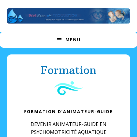
Passer
Passer
Skip
à
au
to
la
contenu
footer
navigation
principal
principale
MENU
Formation
FORMATION D’ANIMATEUR-GUIDE
DEVENIR ANIMATEUR-GUIDE EN
PSYCHOMOTRICITÉ AQUATIQUE