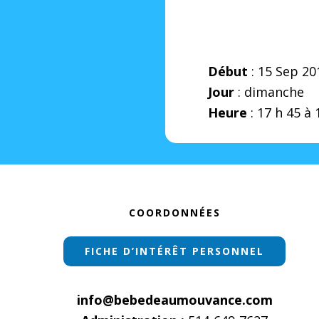
Début
: 15 Sep 20
Jour
: dimanche
Heure
: 17 h 45 à 
Footer
COORDONNÉES
FICHE D’INTÉRÊT PERSONNEL
info@bebedeaumouvance.com