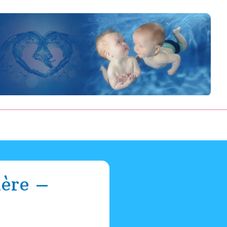
ière –