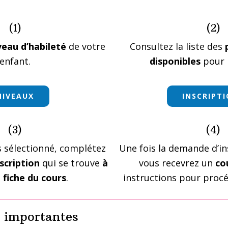
(1)
(2)
veau d’habileté
de votre
Consultez la liste des
enfant.
disponibles
pour i
NIVEAUX
INSCRIPT
(3)
(4)
s sélectionné, complétez
Une fois la demande d’in
scription
qui se trouve
à
vous recevrez un
co
fiche du cours
.
instructions pour proc
 importantes