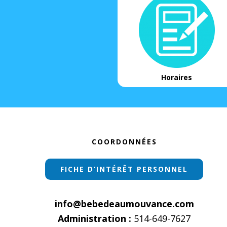
Horaires
Footer
COORDONNÉES
FICHE D’INTÉRÊT PERSONNEL
info@bebedeaumouvance.com
Administration :
514-649-7627